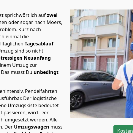
t sprichwörtlich auf
zwei
men oder sogar nach Moers,
Problem.
Kurz nach
h einmal die
lltäglichen
Tagesablauf
Umzug sind so nicht
stressigen Neuanfang
 einem Umzug zur
. Das musst Du
unbedingt
tenintensiv. Pendelfahrten
usführbar.
Der logistische
sene Umzugskiste bedeutet
ht passieren, wird.
Der
ch umgesetzt werden. Alle
n. Der
Umzugswagen
muss
Kosten