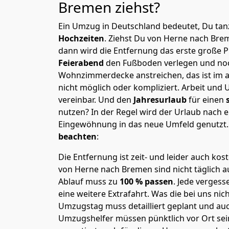
Bremen
ziehst?
Ein Umzug in Deutschland bedeutet, Du tanz
Hochzeiten
. Ziehst Du von Herne nach Bre
dann wird die Entfernung das erste große 
Feierabend
den Fußboden verlegen und noc
Wohnzimmerdecke anstreichen, das ist im a
nicht möglich oder kompliziert.
Arbeit und 
vereinbar. Und den
Jahresurlaub
für einen
nutzen? In der Regel wird der Urlaub nach
Eingewöhnung in das neue Umfeld genutzt
beachten
:
Die Entfernung ist zeit- und leider auch kos
von Herne nach Bremen sind nicht täglich a
Ablauf muss zu
100 % passen
. Jede verges
eine weitere Extrafahrt. Was die bei uns nic
Umzugstag muss detailliert geplant und au
Umzugshelfer müssen pünktlich vor Ort sei