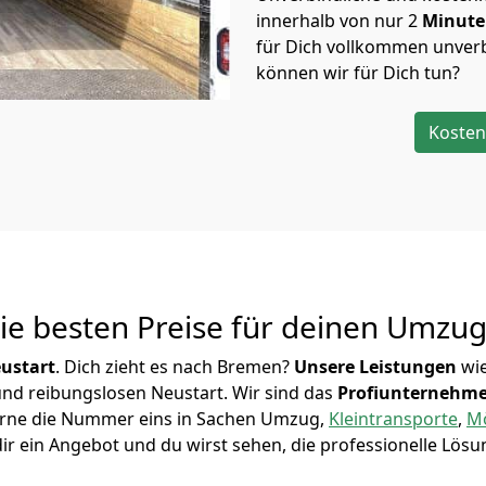
innerhalb von nur
2
Minut
für Dich vollkommen unverb
können wir für Dich tun?
Kosten
Die besten Preise für deinen Umzu
ustart
. Dich zieht es nach Bremen?
Unsere Leistungen
wie
 und reibungslosen Neustart.
Wir sind das
Profiunternehm
 Herne die Nummer eins in Sachen Umzug,
Kleintransporte
,
Mö
r ein Angebot und du wirst sehen, die professionelle Lösu