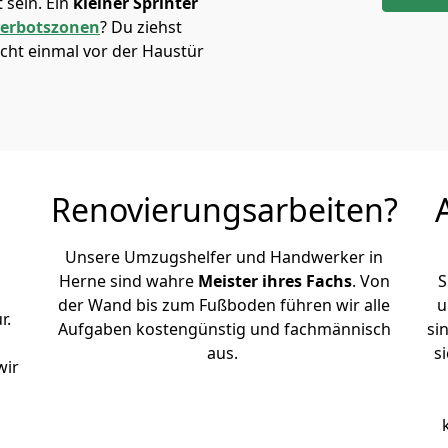
sein. Ein
kleiner Sprinter
verbotszonen
? Du ziehst
cht einmal vor der Haustür
Renovierungsarbeiten?
Unsere Umzugshelfer und Handwerker in
Herne sind wahre
Meister ihres Fachs
. Von
S
der Wand bis zum Fußboden führen wir alle
u
r.
Aufgaben kostengünstig und fachmännisch
si
aus.
s
wir