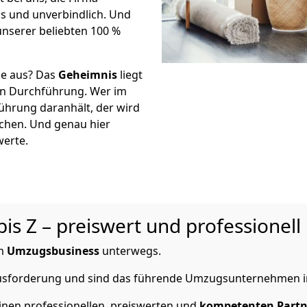
 und unverbindlich. Und
unserer beliebten 100 %
ne aus? Das
Geheimnis
liegt
n Durchführung. Wer im
führung daranhält, der wird
ichen. Und genau hier
werte.
s Z – preiswert und professionell
m
Umzugsbusiness
unterwegs.
rausforderung und sind das führende Umzugsunternehmen i
inen professionellen, preiswerten und
kompetenten Partn