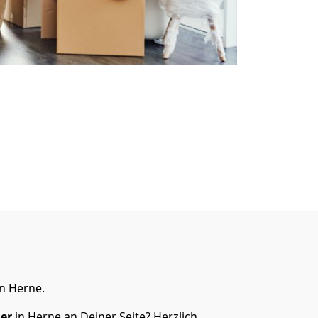
n Herne.
er
in Herne an Deiner Seite? Herzlich