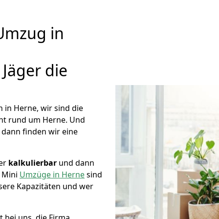
Umzug in
äger die
n Herne, wir sind die
ht rund um Herne. Und
, dann finden wir eine
mer
kalkulierbar
und dann
e Mini
Umzüge in Herne
sind
nsere Kapazitäten und wer
 bei uns, die Firma