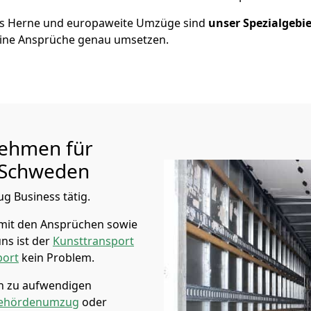
us
Herne
und europaweite Umzüge sind
unser Spezialgebie
ine Ansprüche genau umsetzen.
ehmen für
Schweden
ug Business tätig.
mit den Ansprüchen sowie
ns ist der
Kunsttransport
port
kein Problem.
in zu aufwendigen
ehördenumzug
oder