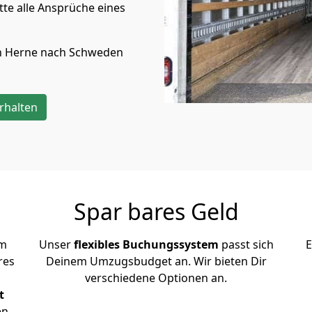
te alle Ansprüche eines
n
Herne
nach Schweden
rhalten
Spar bares Geld
em
Unser
flexibles Buchungssystem
passt sich
E
res
Deinem Umzugsbudget an. Wir bieten Dir
verschiedene Optionen an.
t
en