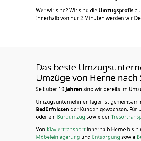
Wer wir sind? Wir sind die
Umzugsprofis
a
Innerhalb von nur
2
Minuten werden wir De
Das beste Umzugsuntern
Umzüge von
Herne
nach 
Seit über
19
Jahren
sind wir bereits im Umz
Umzugsunternehmen Jäger
ist gemeinsam 
Bedürfnissen
der Kunden gewachsen. Für u
oder ein
Büroumzug
sowie der
Tresortrans
Von
Klaviertransport
innerhalb
Herne
bis h
Möbeleinlagerung
und
Entsorgung
sowie
B